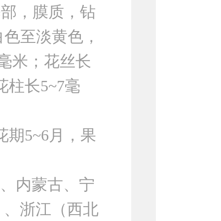
梗基部，膜质，钻
白色至淡黄色，
4毫米；花丝长
花柱长5~7毫
期5~6月，果
、内蒙古、宁
）、浙江（西北