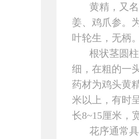
黄精，又名：
姜、鸡爪参。
叶轮生，无柄
根状茎圆柱状
细，在粗的一
药材为鸡头黄精
米以上，有时呈
长8~15厘米，
花序通常具2~