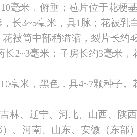
）4~10毫米，俯垂；苞片位于花
，长3~5毫米，具1脉；花被乳
米，花被筒中部稍缢缩，裂片长约
花药长2~3毫米；子房长约3毫米，
0毫米，黑色，具4~7颗种子。花
林、辽宁、河北、山西、陕西
部）、河南、山东、安徽（东部