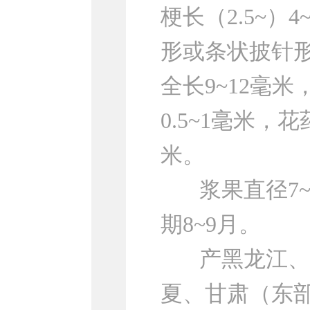
梗长（2.5~
形或条状披针形
全长9~12毫
0.5~1毫米，
米。
浆果直径7~1
期8~9月。
产黑龙江、吉
夏、甘肃（东