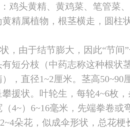
鸡头黄精、黄鸡菜、笔管菜、
为黄精属植物，根茎横走，圆柱
。
，由于结节膨大，因此“节间”
头有短分枝（中药志称这种根状
），直径1~2厘米。茎高50~90
攀援状。叶轮生，每轮4~6枚
宽（4~）6~16毫米，先端拳卷
4朵花，似成伞形状，总花梗长